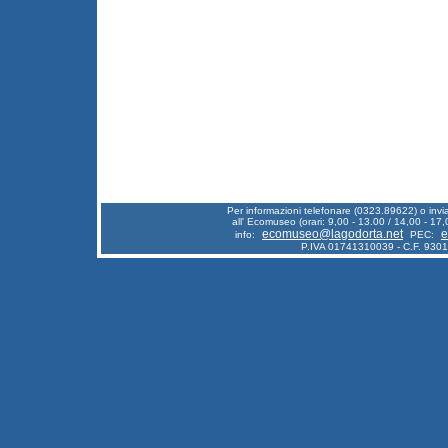
Per informazioni telefonare (0323.89622) o inv
all' Ecomuseo (orari: 9,00 - 13.00 / 14,00 - 17,
ecomuseo@lagodorta.net
e
info:
PEC:
P.IVA 01741310039 - C.F. 930