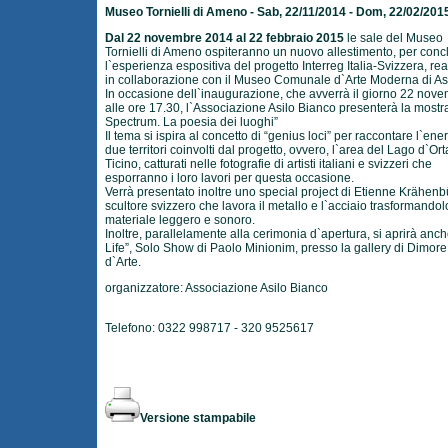
Museo Tornielli di Ameno - Sab, 22/11/2014 - Dom, 22/02/201
Dal 22 novembre 2014 al 22 febbraio 2015
le sale del Museo
Tornielli di Ameno ospiteranno un nuovo allestimento, per conc
l`esperienza espositiva del progetto Interreg Italia-Svizzera, rea
in collaborazione con il Museo Comunale d`Arte Moderna di A
In occasione dell`inaugurazione, che avverrà il giorno 22 nov
alle ore 17.30, l`Associazione Asilo Bianco presenterà la mostr
Spectrum. La poesia dei luoghi”
Il tema si ispira al concetto di “genius loci” per raccontare l`ene
due territori coinvolti dal progetto, ovvero, l`area del Lago d`Ort
Ticino, catturati nelle fotografie di artisti italiani e svizzeri che
esporranno i loro lavori per questa occasione.
Verrà presentato inoltre uno special project di Etienne Krähenb
scultore svizzero che lavora il metallo e l`acciaio trasformandol
materiale leggero e sonoro.
Inoltre, parallelamente alla cerimonia d`apertura, si aprirà anche
Life”, Solo Show di Paolo Minionim, presso la gallery di Dimore
d`Arte.
organizzatore: Associazione Asilo Bianco
Telefono: 0322 998717 - 320 9525617
Versione stampabile