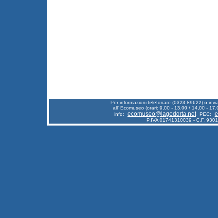
Per informazioni telefonare (0323.89622) o inv
all' Ecomuseo (orari: 9,00 - 13.00 / 14,00 - 17,
ecomuseo@lagodorta.net
e
info:
PEC:
P.IVA 01741310039 - C.F. 930