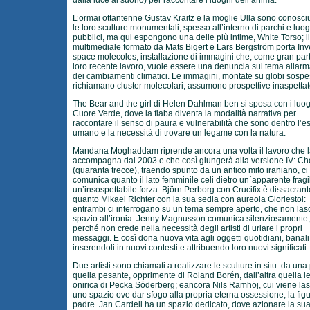
dalla luce al suono) per raccontare i luoghi dell’anima.
L’ormai ottantenne Gustav Kraitz e la moglie Ulla sono conosciu
le loro sculture monumentali, spesso all’interno di parchi e luog
pubblici, ma qui espongono una delle più intime, White Torso; i
multimediale formato da Mats Bigert e Lars Bergström porta Inv
space molecoles, installazione di immagini che, come gran par
loro recente lavoro, vuole essere una denuncia sul tema allar
dei cambiamenti climatici. Le immagini, montate su globi sospe
richiamano cluster molecolari, assumono prospettive inaspettat
The Bear and the girl di Helen Dahlman ben si sposa con i luog
Cuore Verde, dove la fiaba diventa la modalità narrativa per
raccontare il senso di paura e vulnerabilità che sono dentro l’e
umano e la necessità di trovare un legame con la natura.
Mandana Moghaddam riprende ancora una volta il lavoro che 
accompagna dal 2003 e che così giungerà alla versione IV: Ch
(quaranta trecce), traendo spunto da un antico mito iraniano, ci
comunica quanto il lato femminile celi dietro un`apparente fragil
un’insospettabile forza. Björn Perborg con Crucifix è dissacrant
quanto Mikael Richter con la sua sedia con aureola Gloriestol:
entrambi ci interrogano su un tema sempre aperto, che non las
spazio all’ironia. Jenny Magnusson comunica silenziosamente,
perché non crede nella necessità degli artisti di urlare i propri
messaggi. E così dona nuova vita agli oggetti quotidiani, banali
inserendoli in nuovi contesti e attribuendo loro nuovi significati.
Due artisti sono chiamati a realizzare le sculture in situ: da una
quella pesante, opprimente di Roland Borén, dall’altra quella l
onirica di Pecka Söderberg; eancora Nils Ramhöj, cui viene las
uno spazio ove dar sfogo alla propria eterna ossessione, la figu
padre. Jan Cardell ha un spazio dedicato, dove azionare la su