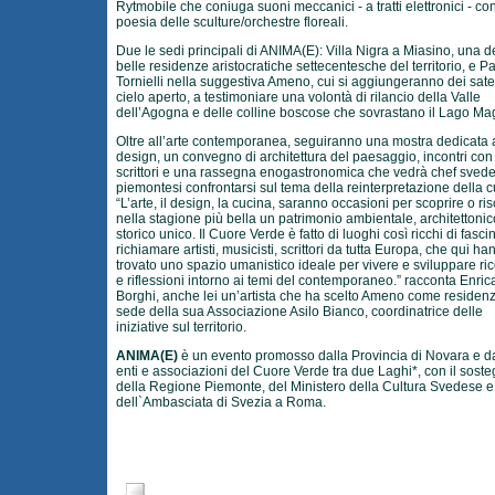
Rytmobile che coniuga suoni meccanici - a tratti elettronici - con
poesia delle sculture/orchestre floreali.
Due le sedi principali di ANIMA(E): Villa Nigra a Miasino, una d
belle residenze aristocratiche settecentesche del territorio, e P
Tornielli nella suggestiva Ameno, cui si aggiungeranno dei satell
cielo aperto, a testimoniare una volontà di rilancio della Valle
dell’Agogna e delle colline boscose che sovrastano il Lago Ma
Oltre all’arte contemporanea, seguiranno una mostra dedicata 
design, un convegno di architettura del paesaggio, incontri con
scrittori e una rassegna enogastronomica che vedrà chef svede
piemontesi confrontarsi sul tema della reinterpretazione della c
“L’arte, il design, la cucina, saranno occasioni per scoprire o ri
nella stagione più bella un patrimonio ambientale, architettonic
storico unico. Il Cuore Verde è fatto di luoghi così ricchi di fasci
richiamare artisti, musicisti, scrittori da tutta Europa, che qui ha
trovato uno spazio umanistico ideale per vivere e sviluppare ri
e riflessioni intorno ai temi del contemporaneo.” racconta Enric
Borghi, anche lei un’artista che ha scelto Ameno come residen
sede della sua Associazione Asilo Bianco, coordinatrice delle
iniziative sul territorio.
ANIMA(E)
è un evento promosso dalla Provincia di Novara e d
enti e associazioni del Cuore Verde tra due Laghi*, con il sost
della Regione Piemonte, del Ministero della Cultura Svedese e
dell`Ambasciata di Svezia a Roma.