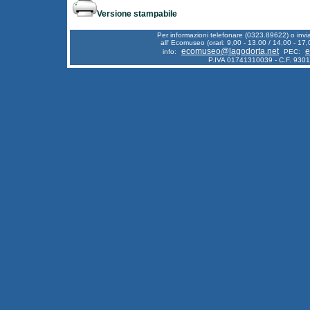
Versione stampabile
Per informazioni telefonare (0323.89622) o inv
all' Ecomuseo (orari: 9,00 - 13.00 / 14,00 - 17,
ecomuseo@lagodorta.net
e
info:
PEC:
P.IVA 01741310039 - C.F. 930