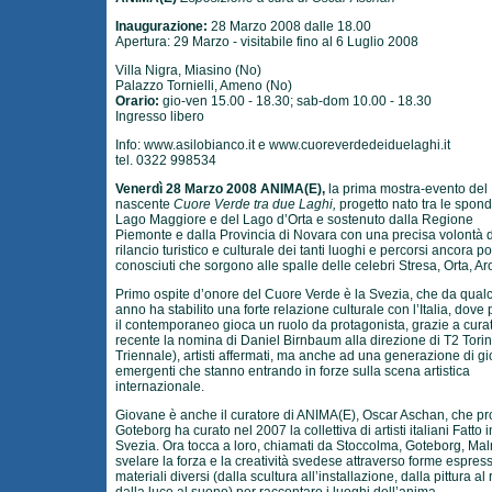
Inaugurazione:
28 Marzo 2008 dalle 18.00
Apertura: 29 Marzo - visitabile fino al 6 Luglio 2008
Villa Nigra, Miasino (No)
Palazzo Tornielli, Ameno (No)
Orario:
gio-ven 15.00 - 18.30; sab-dom 10.00 - 18.30
Ingresso libero
Info:
www.asilobianco.it
e
www.cuoreverdedeiduelaghi.it
tel. 0322 998534
Venerdì 28 Marzo 2008 ANIMA(E),
la prima mostra-evento del
nascente
Cuore Verde tra due Laghi,
progetto nato tra le spond
Lago Maggiore e del Lago d’Orta e sostenuto dalla Regione
Piemonte e dalla Provincia di Novara con una precisa volontà d
rilancio turistico e culturale dei tanti luoghi e percorsi ancora p
conosciuti che sorgono alle spalle delle celebri Stresa, Orta, Ar
Primo ospite d’onore del Cuore Verde è la Svezia, che da qual
anno ha stabilito una forte relazione culturale con l’Italia, dove 
il contemporaneo gioca un ruolo da protagonista, grazie a curat
recente la nomina di Daniel Birnbaum alla direzione di T2 Tori
Triennale), artisti affermati, ma anche ad una generazione di g
emergenti che stanno entrando in forze sulla scena artistica
internazionale.
Giovane è anche il curatore di ANIMA(E), Oscar Aschan, che pr
Goteborg ha curato nel 2007 la collettiva di artisti italiani Fatto i
Svezia. Ora tocca a loro, chiamati da Stoccolma, Goteborg, Ma
svelare la forza e la creatività svedese attraverso forme espres
materiali diversi (dalla scultura all’installazione, dalla pittura al