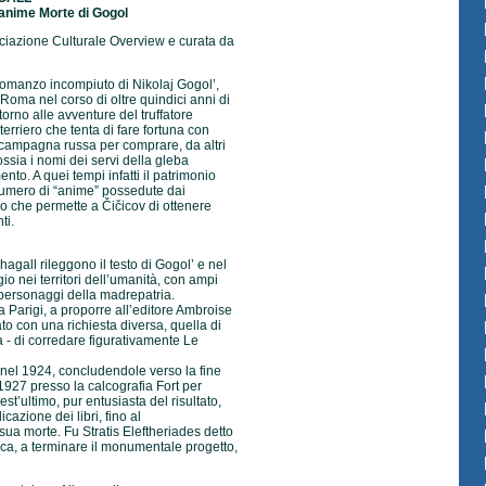
 anime Morte di Gogol
ciazione Culturale Overview e curata da
 romanzo incompiuto di Nikolaj Gogol’,
oma nel corso di oltre quindici anni di
ntorno alle avventure del truffatore
terriero che tenta di fare fortuna con
 campagna russa per comprare, da altri
ossia i nomi dei servi della gleba
nto. A quei tempi infatti il patrimonio
 numero di “anime” possedute dai
o che permette a Čičicov di ottenere
ti.
agall rileggono il testo di Gogol’ e nel
 nei territori dell’umanità, con ampi
 personaggi della madrepatria.
 Parigi, a proporre all’editore Ambroise
ato con una richiesta diversa, quella di
zia - di corredare figurativamente Le
e nel 1924, concludendole verso la fine
927 presso la calcografia Fort per
st’ultimo, pur entusiasta del risultato,
cazione dei libri, fino al
sua morte. Fu Stratis Eleftheriades detto
eca, a terminare il monumentale progetto,