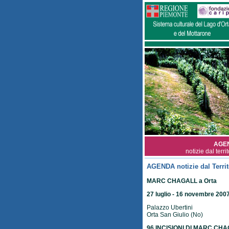
AGE
notizie dal terri
AGENDA notizie dal Territ
MARC CHAGALL a Orta
27 luglio - 16 novembre 200
Palazzo Ubertini
Orta San Giulio (No)
96 INCISIONI DI MARC CH