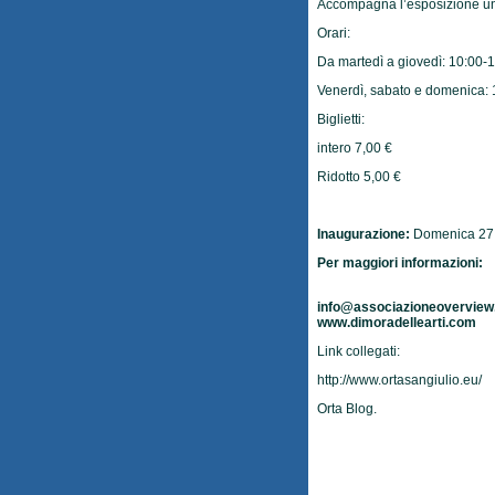
Accompagna l’esposizione un
Orari:
Da martedì a giovedì: 10:00-
Venerdì, sabato e domenica: 
Biglietti:
intero 7,00 €
Ridotto 5,00 €
Inaugurazione:
Domenica 27 l
Per maggiori informazioni:
info@associazioneoverview.
www.dimoradellearti.com
Link collegati:
http://www.ortasangiulio.eu/
Orta Blog
.