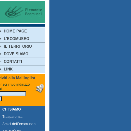
>
HOME PAGE
>
L'ECOMUSEO
>
IL TERRITORIO
>
DOVE SIAMO
>
CONTATTI
>
LINK
riviti alla Mailinglist
risci il tuo indirizzo
il
|
CHI SIAMO
|
Trasparenza
|
Amici dell`ecomuseo