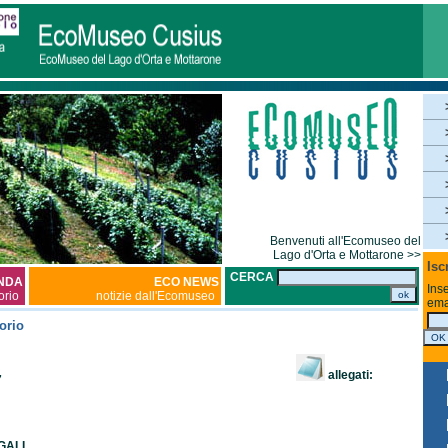
Benvenuti all'Ecomuseo del
Lago d'Orta e Mottarone >>
Isc
CERCA
NDA
ECO NEWS
Inse
torio
notizie dall'Ecomuseo
ema
orio
allegati:
7
AGALL