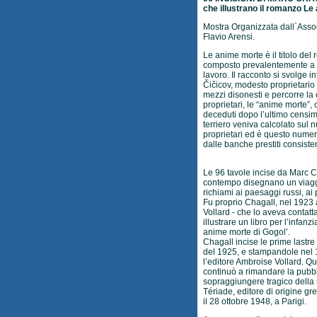
che illustrano il romanzo Le
Mostra Organizzata dall`Asso
Flavio Arensi.
Le anime morte è il titolo del
composto prevalentemente a R
lavoro. Il racconto si svolge i
Čičicov, modesto proprietario 
mezzi disonesti e percorre la
proprietari, le “anime morte”, 
deceduti dopo l’ultimo censime
terriero veniva calcolato sul
proprietari ed è questo numer
dalle banche prestiti consisten
Le 96 tavole incise da Marc Ch
contempo disegnano un viaggio
richiami ai paesaggi russi, ai
Fu proprio Chagall, nel 1923 a
Vollard - che lo aveva contatt
illustrare un libro per l’infan
anime morte di Gogol’.
Chagall incise le prime lastr
del 1925, e stampandole nel 1
l’editore Ambroise Vollard. Que
continuò a rimandare la pubbli
sopraggiungere tragico della 
Tériade, editore di origine gr
il 28 ottobre 1948, a Parigi.