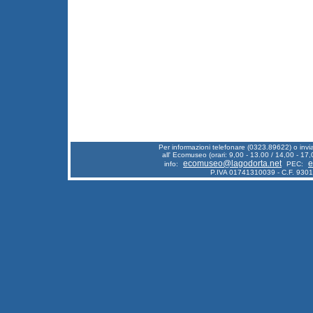
Per informazioni telefonare (0323.89622) o inv
all' Ecomuseo (orari: 9,00 - 13.00 / 14,00 - 17,
ecomuseo@lagodorta.net
e
info:
PEC:
P.IVA 01741310039 - C.F. 930