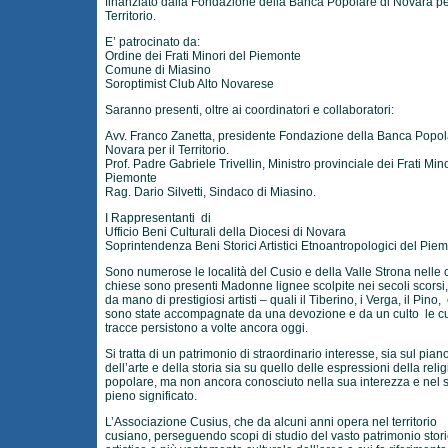
finanziato dalla Fondazione della Banca Popolare di Novara per
Territorio.
E’ patrocinato da:
Ordine dei Frati Minori del Piemonte
Comune di Miasino
Soroptimist Club Alto Novarese
Saranno presenti, oltre ai coordinatori e collaboratori:
Avv. Franco Zanetta, presidente Fondazione della Banca Popol
Novara per il Territorio.
Prof. Padre Gabriele Trivellin, Ministro provinciale dei Frati Mino
Piemonte
Rag. Dario Silvetti, Sindaco di Miasino.
I Rappresentanti di
Ufficio Beni Culturali della Diocesi di Novara
Soprintendenza Beni Storici Artistici Etnoantropologici del Pie
Sono numerose le località del Cusio e della Valle Strona nelle 
chiese sono presenti Madonne lignee scolpite nei secoli scorsi
da mano di prestigiosi artisti – quali il Tiberino, i Verga, il Pino,
sono state accompagnate da una devozione e da un culto le c
tracce persistono a volte ancora oggi.
Si tratta di un patrimonio di straordinario interesse, sia sul pian
dell’arte e della storia sia su quello delle espressioni della reli
popolare, ma non ancora conosciuto nella sua interezza e nel 
pieno significato.
L’Associazione Cusius, che da alcuni anni opera nel territorio
cusiano, perseguendo scopi di studio del vasto patrimonio stori