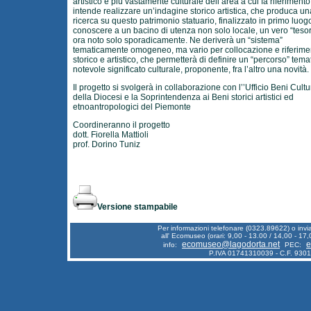
artistico e più vastamente culturale dell’area a cui fa riferimento
intende realizzare un’indagine storico artistica, che produca un
ricerca su questo patrimonio statuario, finalizzato in primo luogo
conoscere a un bacino di utenza non solo locale, un vero “teso
ora noto solo sporadicamente. Ne deriverà un “sistema”
tematicamente omogeneo, ma vario per collocazione e riferime
storico e artistico, che permetterà di definire un “percorso” tema
notevole significato culturale, proponente, fra l’altro una novità.
Il progetto si svolgerà in collaborazione con l’’Ufficio Beni Cultu
della Diocesi e la Soprintendenza ai Beni storici artistici ed
etnoantropologici del Piemonte
Coordineranno il progetto
dott. Fiorella Mattioli
prof. Dorino Tuniz
Versione stampabile
Per informazioni telefonare (0323.89622) o inv
all' Ecomuseo (orari: 9,00 - 13.00 / 14,00 - 17,
ecomuseo@lagodorta.net
e
info:
PEC:
P.IVA 01741310039 - C.F. 930