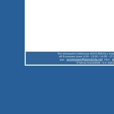
Per informazioni telefonare (0323.89622) o inv
all' Ecomuseo (orari: 9,00 - 13.00 / 14,00 - 17,
ecomuseo@lagodorta.net
e
info:
PEC:
P.IVA 01741310039 - C.F. 930