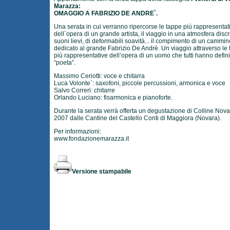
Marazza:
OMAGGIO A FABRIZIO DE ANDRE`.
Una serata in cui verranno ripercorse le tappe più rappresentat
dell`opera di un grande artista, il viaggio in una atmosfera discr
suoni lievi, di deformabili soavità... il compimento di un cammin
dedicato al grande Fabrizio De Andrè. Un viaggio attraverso le
più rappresentative dell’opera di un uomo che tutti hanno defini
“poeta”.
Massimo Ceriotti: voce e chitarra
Luca Volonte`: saxofoni, piccole percussioni, armonica e voce
Salvo Correri: chitarre
Orlando Luciano: fisarmonica e pianoforte.
Durante la serata verrà offerta un degustazione di Colline Nova
2007 dalle Cantine del Castello Conti di Maggiora (Novara).
Per informazioni:
www.fondazionemarazza.it
Versione stampabile