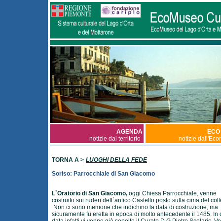
AGENDA
ECO
notizie dal territorio
notizie dall'Ec
TORNA A >
LUOGHI DELLA FEDE
Soriso: Parrocchiale di San Giacomo
L`Oratorio di San Giacomo,
oggi Chiesa Parrocchiale, venne
costruito sui ruderi dell`antico Castello posto sulla cima del coll
Non ci sono memorie che indichino la data di costruzione, ma
sicuramente fu eretta in epoca di molto antecedente il 1485. In