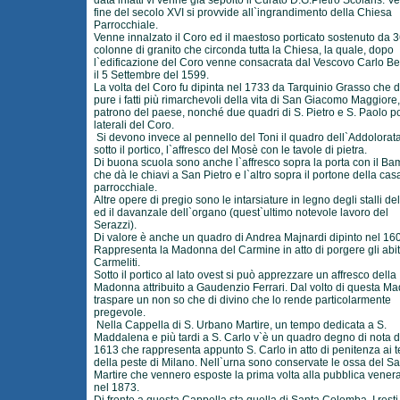
data infatti vi venne già sepolto il Curato D.G.Pietro Scolaris. Ve
fine del secolo XVI si provvide all`ingrandimento della Chiesa
Parrocchiale.
Venne innalzato il Coro ed il maestoso porticato sostenuto da 
colonne di granito che circonda tutta la Chiesa, la quale, dopo
l`edificazione del Coro venne consacrata dal Vescovo Carlo B
il 5 Settembre del 1599.
La volta del Coro fu dipinta nel 1733 da Tarquinio Grasso che 
pure i fatti più rimarchevoli della vita di San Giacomo Maggiore,
patrono del paese, nonché due quadri di S. Pietro e S. Paolo po
laterali del Coro.
Si devono invece al pennello del Toni il quadro dell`Addolorata
sotto il portico, l`affresco del Mosè con le tavole di pietra.
Di buona scuola sono anche l`affresco sopra la porta con il B
che dà le chiavi a San Pietro e l`altro sopra il portone della cas
parrocchiale.
Altre opere di pregio sono le intarsiature in legno degli stalli de
ed il davanzale dell`organo (quest`ultimo notevole lavoro del
Serazzi).
Di valore è anche un quadro di Andrea Majnardi dipinto nel 16
Rappresenta la Madonna del Carmine in atto di porgere gli abiti
Carmeliti.
Sotto il portico al lato ovest si può apprezzare un affresco della
Madonna attribuito a Gaudenzio Ferrari. Dal volto di questa M
traspare un non so che di divino che lo rende particolarmente
pregevole.
Nella Cappella di S. Urbano Martire, un tempo dedicata a S.
Maddalena e più tardi a S. Carlo v`è un quadro degno di nota d
1613 che rappresenta appunto S. Carlo in atto di penitenza ai 
della peste di Milano. Nell`urna sono conservate le ossa del S
Martire che vennero esposte la prima volta alla pubblica vener
nel 1873.