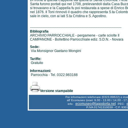
Di fronte a questa Cappella sta quella di Santa Colomba. I resti
Santa furono portati qui nel 1708, prelevandoli dalla Casa Buz
si trovavano e la Cappella fu poi restaurata a spese di Enrico B
nel 1876. Il Toni rinnovò il quadro che rappresenta S.ta Colom
sale in cielo, con ai lati S.ta Cristina e S. Agostino.
--------------------------------------------------------------------------------
Bibliografia
ARCHIVIO PARROCCHIALE - pergamene - carte sciolte Il
CAMPANONE - Bollettino Parrocchiale ediz. S.D.N. - Novara
Sede:
Via Monsignor Gaetano Mongini
Tariffe:
Gratuito
Informazioni:
Parrocchia - Tel. 0322.983188
Versione stampabile
Per informazioni telefonare (0323.89622) o inv
all' Ecomuseo (orari: 9,00 - 13.00 / 14,00 - 17,
ecomuseo@lagodorta.net
info:
PEC:
P.IVA 01741310039 - C.F. 93