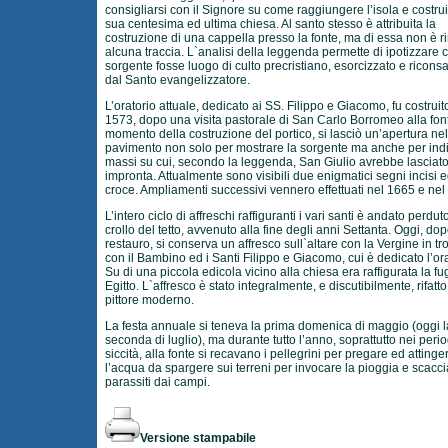
consigliarsi con il Signore su come raggiungere l’isola e costrui
sua centesima ed ultima chiesa. Al santo stesso è attribuita la
costruzione di una cappella presso la fonte, ma di essa non è r
alcuna traccia. L`analisi della leggenda permette di ipotizzare 
sorgente fosse luogo di culto precristiano, esorcizzato e ricons
dal Santo evangelizzatore.
L’oratorio attuale, dedicato ai SS. Filippo e Giacomo, fu costruit
1573, dopo una visita pastorale di San Carlo Borromeo alla font
momento della costruzione del portico, si lasciò un’apertura nel
pavimento non solo per mostrare la sorgente ma anche per indi
massi su cui, secondo la leggenda, San Giulio avrebbe lasciato
impronta. Attualmente sono visibili due enigmatici segni incisi 
croce. Ampliamenti successivi vennero effettuati nel 1665 e nel
L’intero ciclo di affreschi raffiguranti i vari santi è andato perduto
crollo del tetto, avvenuto alla fine degli anni Settanta. Oggi, dopo
restauro, si conserva un affresco sull`altare con la Vergine in tr
con il Bambino ed i Santi Filippo e Giacomo, cui è dedicato l’ora
Su di una piccola edicola vicino alla chiesa era raffigurata la fu
Egitto. L`affresco è stato integralmente, e discutibilmente, rifatt
pittore moderno.
La festa annuale si teneva la prima domenica di maggio (oggi l
seconda di luglio), ma durante tutto l’anno, soprattutto nei perio
siccità, alla fonte si recavano i pellegrini per pregare ed attinge
l’acqua da spargere sui terreni per invocare la pioggia e scacci
parassiti dai campi.
Versione stampabile