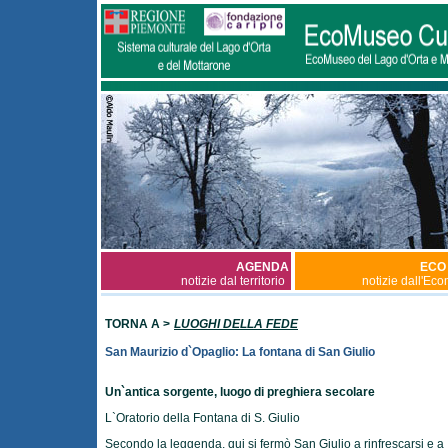
AGENDA
ECO
notizie dal territorio
notizie dall'Ec
TORNA A >
LUOGHI DELLA FEDE
San Maurizio d`Opaglio: La fontana di San Giulio
U
n`antica sorgente, luogo di preghiera secolare
L`Oratorio della Fontana di S. Giulio
Secondo la leggenda, qui si fermò San Giulio a rinfrescarsi e a