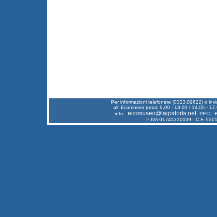
Per informazioni telefonare (0323.89622) o inv
all' Ecomuseo (orari: 9,00 - 13.00 / 14,00 - 17,
ecomuseo@lagodorta.net
info:
PEC:
P.IVA 01741310039 - C.F. 93