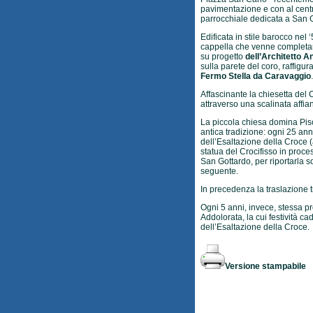
pavimentazione e con al centro
parrocchiale dedicata a San 
Edificata in stile barocco nel
cappella che venne completa
su progetto
dell’Architetto A
sulla parete del coro, raffigur
Fermo Stella da Caravaggio
.
Affascinante la chiesetta del 
attraverso una scalinata affia
La piccola chiesa domina Piso
antica tradizione: ogni 25 anni
dell’Esaltazione della Croce (
statua del Crocifisso in proce
San Gottardo, per riportarla s
seguente.
In precedenza la traslazione 
Ogni 5 anni, invece, stessa p
Addolorata, la cui festività c
dell’Esaltazione della Croce.
Versione stampabile