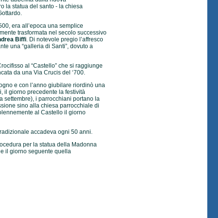
 la statua del santo - la chiesa
Gottardo.
 ‘500, era all’epoca una semplice
mente trasformata nel secolo successivo
ndrea Biffi
. Di notevole pregio l’affresco
ante una “galleria di Santi”, dovuto a
Crocifisso al “Castello” che si raggiunge
ncata da una Via Crucis del ‘700.
gno e con l’anno giubilare riordinò una
, il giorno precedente la festività
a settembre), i parrocchiani portano la
ssione sino alla chiesa parrocchiale di
olennemente al Castello il giorno
tradizionale accadeva ogni 50 anni.
rocedura per la statua della Madonna
ade il giorno seguente quella