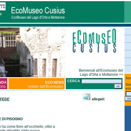
Benvenuti all'Ecomuseo del
Lago d'Orta e Mottarone >>
Isc
CERCA
NDA
ECO NEWS
Ins
torio
notizie dall'Ecomuseo
ema
 FEDE
allegati:
e
 DI PISOGNO
 ha come fiore all’occhiello, oltre a
nte abbellita dalla nuova