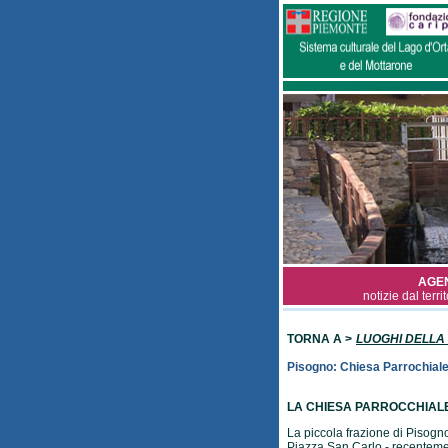
AGE
notizie dal terri
TORNA A >
LUOGHI DELLA
Pisogno: Chiesa Parrochial
LA CHIESA PARROCCHIALE
La piccola frazione di Pisogno
Piazza San Carlo - recenteme