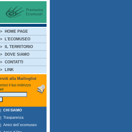
>
HOME PAGE
>
L'ECOMUSEO
>
IL TERRITORIO
>
DOVE SIAMO
>
CONTATTI
>
LINK
riviti alla Mailinglist
erisci il tuo indirizzo
il
|
CHI SIAMO
|
Trasparenza
|
Amici dell`ecomuseo