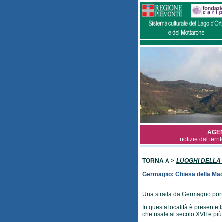
AGE
notizie dal terri
TORNA A >
LUOGHI DELLA
Germagno: Chiesa della Mad
Una strada da Germagno port
In questa località è presente
che risale al secolo XVII e pi