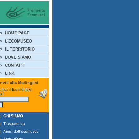
>
HOME PAGE
>
L'ECOMUSEO
>
IL TERRITORIO
>
DOVE SIAMO
>
CONTATTI
>
LINK
riviti alla Mailinglist
erisci il tuo indirizzo
il
|
CHI SIAMO
|
Trasparenza
|
Amici dell`ecomuseo