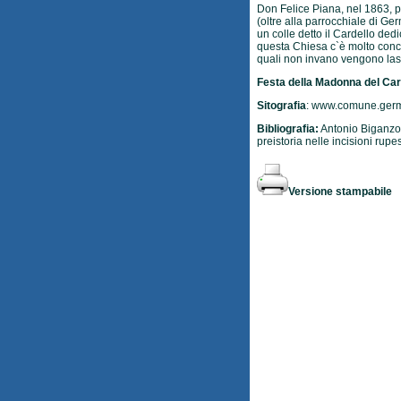
Don Felice Piana, nel 1863, p
(oltre alla parrocchiale di G
un colle detto il Cardello dedi
questa Chiesa c`è molto concor
quali non invano vengono las
Festa della Madonna del Car
Sitografia
:
www.comune.germ
Bibliografia:
Antonio Biganzoli
preistoria nelle incisioni rupes
Versione stampabile