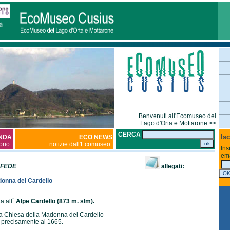
Benvenuti all'Ecomuseo del
Lago d'Orta e Mottarone >>
CERCA
Isc
NDA
ECO NEWS
torio
notizie dall'Ecomuseo
Ins
ema
 FEDE
allegati:
onna del Cardello
a all`
Alpe Cardello (873 m. slm).
 la Chiesa della Madonna del Cardello
ù precisamente al 1665.