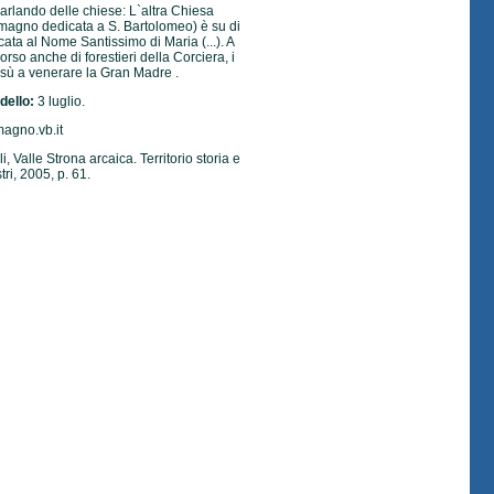
arlando delle chiese: L`altra Chiesa
ermagno dedicata a S. Bartolomeo) è su di
cata al Nome Santissimo di Maria (...). A
so anche di forestieri della Corciera, i
sù a venerare la Gran Madre .
dello:
3 luglio.
agno.vb.it
, Valle Strona arcaica. Territorio storia e
tri, 2005, p. 61.