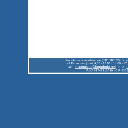
Per informazioni telefonare (0323.89622) o inv
all' Ecomuseo (orari: 9,00 - 13.00 / 14,00 - 17,
ecomuseo@lagodorta.net
info:
PEC:
P.IVA 01741310039 - C.F. 93