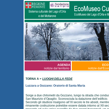
AGENDA
ECO
notizie dal territorio
notizie dall'Ec
TORNA A >
LUOGHI DELLA FEDE
Luzzara a Gozzano: Oratorio di Santa Maria
Sorge a due chilometri da Gozzano, lungo la strada che condu
San Maurizio d’Opaglio. Sconosciuta la datazione dell’edificio.
Secondo gli studiosi risalgono all’XI secolo le tre absidi, mentre
rimanente costruzione potrebbe essere datata intorno al XII sec