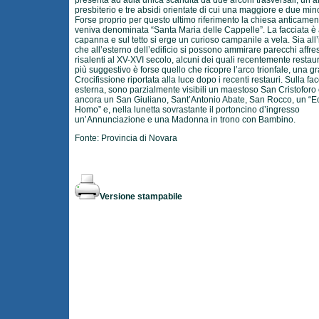
presenta ad aula unica scandita da due arconi trasversali, un 
presbiterio e tre absidi orientate di cui una maggiore e due mino
Forse proprio per questo ultimo riferimento la chiesa anticamen
veniva denominata “Santa Maria delle Cappelle”. La facciata è
capanna e sul tetto si erge un curioso campanile a vela. Sia all
che all’esterno dell’edificio si possono ammirare parecchi affre
risalenti al XV-XVI secolo, alcuni dei quali recentemente restaura
più suggestivo è forse quello che ricopre l’arco trionfale, una g
Crocifissione riportata alla luce dopo i recenti restauri. Sulla fac
esterna, sono parzialmente visibili un maestoso San Cristoforo 
ancora un San Giuliano, Sant’Antonio Abate, San Rocco, un “E
Homo” e, nella lunetta sovrastante il portoncino d’ingresso
un’Annunciazione e una Madonna in trono con Bambino.
Fonte:
Provincia di Novara
Versione stampabile