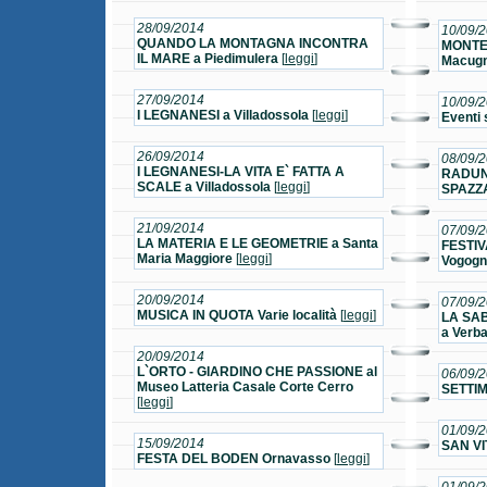
28/09/2014
10/09/
QUANDO LA MONTAGNA INCONTRA
MONTE
IL MARE a Piedimulera
[
leggi
]
Macug
27/09/2014
10/09/
I LEGNANESI a Villadossola
[
leggi
]
Eventi
26/09/2014
08/09/
I LEGNANESI-LA VITA E` FATTA A
RADUN
SCALE a Villadossola
[
leggi
]
SPAZZA
21/09/2014
07/09/
LA MATERIA E LE GEOMETRIE a Santa
FESTI
Maria Maggiore
[
leggi
]
Vogogn
20/09/2014
07/09/
MUSICA IN QUOTA Varie località
[
leggi
]
LA SAB
a Verba
20/09/2014
L`ORTO - GIARDINO CHE PASSIONE al
06/09/
Museo Latteria Casale Corte Cerro
SETTIM
[
leggi
]
01/09/
15/09/2014
SAN VI
FESTA DEL BODEN Ornavasso
[
leggi
]