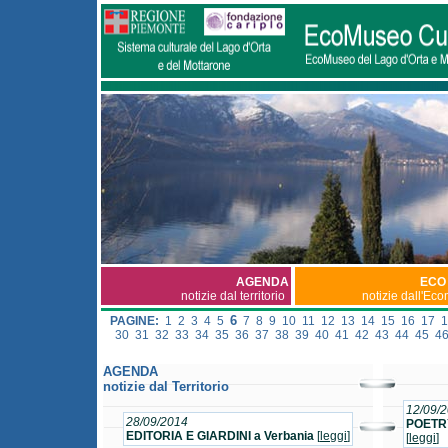
AGENDA
ECO
notizie dal territorio
notizie dall'Ec
6
PAGINE:
1
2
3
4
5
7
8
9
10
11
12
13
14
15
16
17
1
30
31
32
33
34
35
36
37
38
39
40
41
42
43
44
45
4
AGENDA
notizie dal Territorio
12/09/
28/09/2014
POETRY
EDITORIA E GIARDINI a Verbania
[
leggi
]
[
leggi
]