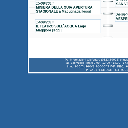
01/09/
15/09/2014
SAN VI
MINIERA DELLA GUIA APERTURA
STAGIONALE a Macugnaga
[
leggi
]
29/08/
VESPER
14/09/2014
IL TEATRO SULL`ACQUA Lago
Maggiore
[
leggi
]
Per informazioni telefonare (0323.89622) o inv
all' Ecomuseo (orari: 9,00 - 13.00 / 14,00 - 17,
ecomuseo@lagodorta.net
e
info:
PEC:
P.IVA 01741310039 - C.F. 930